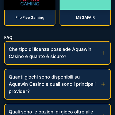
Flip Five Gaming
MEGAFAIR
FAQ
Che tipo di licenza possiede Aquawin
Casino e quanto è sicuro?
Quanti giochi sono disponibili su
Aquawin Casino e quali sono i principali
provider?
Quali sono le opzioni di gioco oltre alle