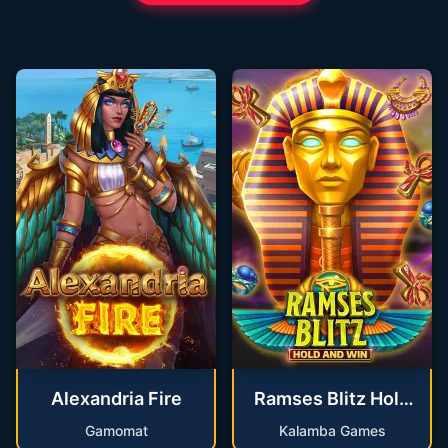
Alexandria Fire
Ramses Blitz Hold
and Win
Gamomat
Kalamba Games