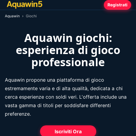
Registrati
Aquawin
›
Giochi
Aquawin giochi:
esperienza di gioco
professionale
Aquawin propone una piattaforma di gioco
estremamente varia e di alta qualità, dedicata a chi
cerca esperienze con soldi veri. L'offerta include una
vasta gamma di titoli per soddisfare differenti
preferenze.
Iscriviti Ora