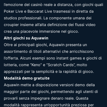
l’emozione del casinò reale a distanza, con giochi quali
Poker Live e Baccarat Live trasmessi in diretta da
studios professionali. La componente umana dei
croupier insieme all’alta definizione dei flussi video
crea una piacevole immersione nel gioco.
Altri giochi su Aquawin
Oltre ai principali giochi, Aquawin presenta un
assortimento di titoli alternativi che arricchiscono
l’offerta. Alcuni esempi sono instant games e giochi di
lotteria, come “Keno” e “Scratch Cards”, molto
apprezzati per la semplicità e la rapidità di gioco.
Modalità demo gratuite
Aquawin mette a disposizione versioni demo della
maggior parte dei giochi, permettendo agli utenti di
provarli senza impegnare denaro reale. Questa
modalità rappresenta un’opportunità preziosa per