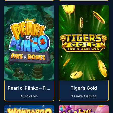
Pearl o’ Plinko – Fire
Tiger’s Gold
& Bones
Quickspin
3 Oaks Gaming