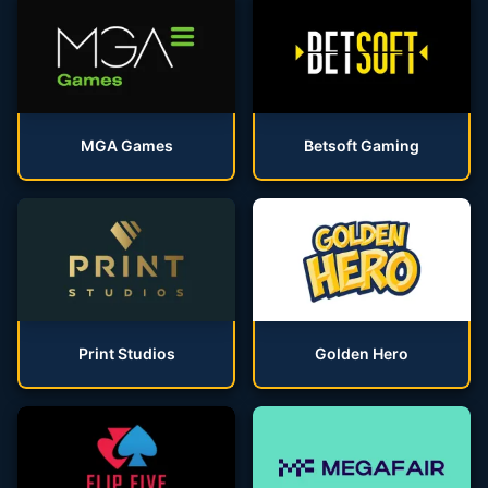
MGA Games
Betsoft Gaming
Print Studios
Golden Hero