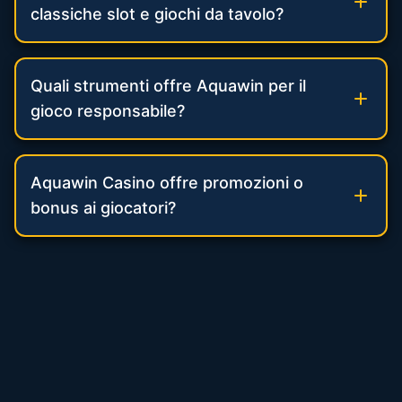
classiche slot e giochi da tavolo?
Quali strumenti offre Aquawin per il
gioco responsabile?
Aquawin Casino offre promozioni o
bonus ai giocatori?