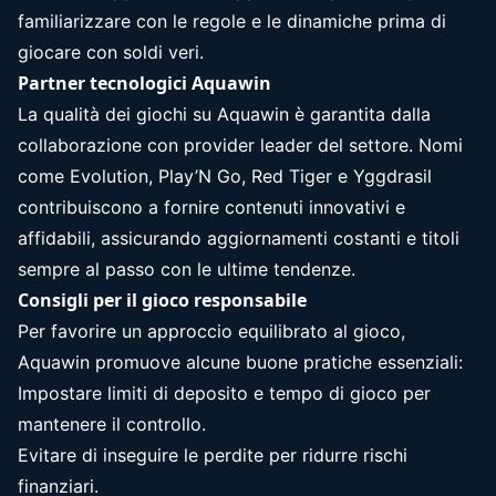
familiarizzare con le regole e le dinamiche prima di
giocare con soldi veri.
Partner tecnologici Aquawin
La qualità dei giochi su Aquawin è garantita dalla
collaborazione con provider leader del settore. Nomi
come Evolution, Play’N Go, Red Tiger e Yggdrasil
contribuiscono a fornire contenuti innovativi e
affidabili, assicurando aggiornamenti costanti e titoli
sempre al passo con le ultime tendenze.
Consigli per il gioco responsabile
Per favorire un approccio equilibrato al gioco,
Aquawin promuove alcune buone pratiche essenziali:
Impostare limiti di deposito e tempo di gioco per
mantenere il controllo.
Evitare di inseguire le perdite per ridurre rischi
finanziari.